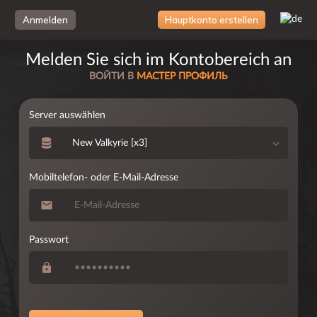
Loading...
Anmelden
Hauptkonto erstellen
Melden Sie sich im Kontobereich an
ВОЙТИ В
МАСТЕР ПРОФИЛЬ
Server auswählen
New Valkyrie [x3]
Mobiltelefon- oder E-Mail-Adresse
Passwort